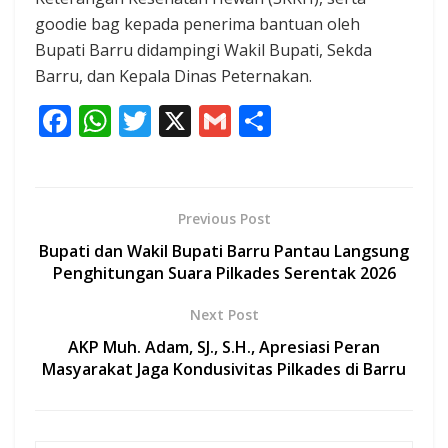
goodie bag kepada penerima bantuan oleh
Bupati Barru didampingi Wakil Bupati, Sekda
Barru, dan Kepala Dinas Peternakan.
F
W
T
X
G
S
ac
h
w
m
h
e
at
itt
ai
ar
b
s
er
l
e
Previous Post
o
A
Bupati dan Wakil Bupati Barru Pantau Langsung
o
p
Penghitungan Suara Pilkades Serentak 2026
k
p
Next Post
AKP Muh. Adam, SJ., S.H., Apresiasi Peran
Masyarakat Jaga Kondusivitas Pilkades di Barru