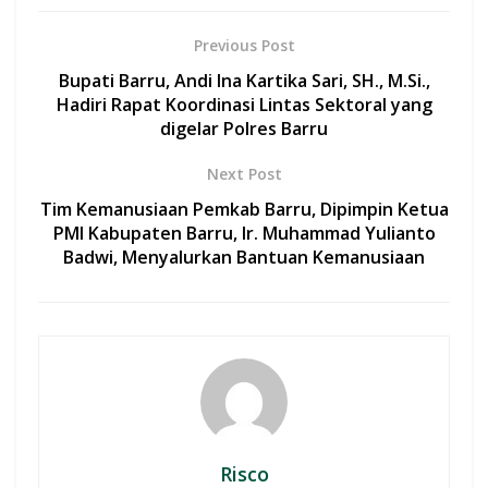
e
at
itt
ai
ar
b
s
er
l
e
Previous Post
o
A
Bupati Barru, Andi Ina Kartika Sari, SH., M.Si.,
o
p
Hadiri Rapat Koordinasi Lintas Sektoral yang
digelar Polres Barru
k
p
Next Post
Tim Kemanusiaan Pemkab Barru, Dipimpin Ketua
PMI Kabupaten Barru, Ir. Muhammad Yulianto
Badwi, Menyalurkan Bantuan Kemanusiaan
Risco