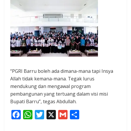
“PGRI Barru boleh ada dimana-mana tapi Insya
Allah tidak kemana-mana. Tegak lurus
mendukung dan mengawal program
pembangunan yang tertuang dalam visi misi
Bupati Barru”, tegas Abdullah.
F
W
T
X
G
S
ac
h
w
m
h