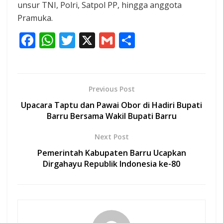
unsur TNI, Polri, Satpol PP, hingga anggota
Pramuka.
F
W
T
X
G
S
ac
h
w
m
h
e
at
itt
ai
ar
b
s
er
l
e
Previous Post
o
A
Upacara Taptu dan Pawai Obor di Hadiri Bupati
o
p
Barru Bersama Wakil Bupati Barru
k
p
Next Post
Pemerintah Kabupaten Barru Ucapkan
Dirgahayu Republik Indonesia ke-80