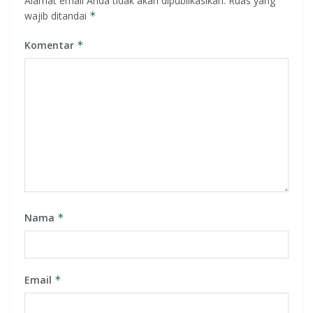
Alamat email Anda tidak akan dipublikasikan.
Ruas yang
wajib ditandai
*
Komentar
*
Nama
*
Email
*