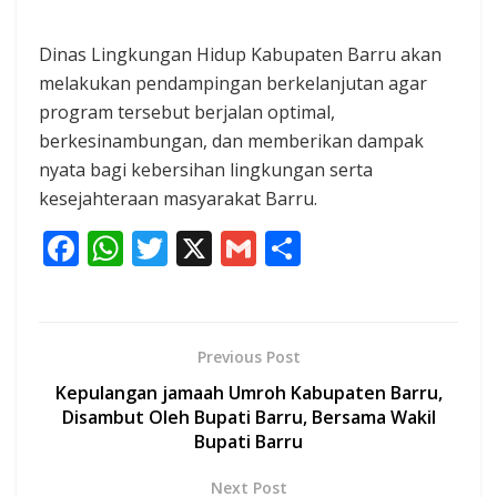
Dinas Lingkungan Hidup Kabupaten Barru akan
melakukan pendampingan berkelanjutan agar
program tersebut berjalan optimal,
berkesinambungan, dan memberikan dampak
nyata bagi kebersihan lingkungan serta
kesejahteraan masyarakat Barru.
F
W
T
X
G
S
ac
h
w
m
h
e
at
itt
ai
ar
b
s
er
l
e
Previous Post
o
A
Kepulangan jamaah Umroh Kabupaten Barru,
o
p
Disambut Oleh Bupati Barru, Bersama Wakil
Bupati Barru
k
p
Next Post