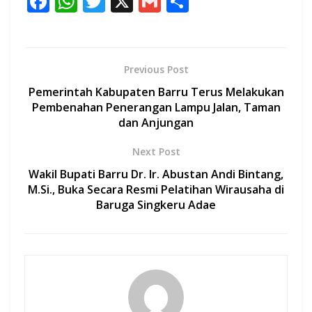
F
W
T
X
G
S
ac
h
w
m
h
e
at
itt
ai
ar
b
s
er
l
e
Previous Post
o
A
Pemerintah Kabupaten Barru Terus Melakukan
o
p
Pembenahan Penerangan Lampu Jalan, Taman
dan Anjungan
k
p
Next Post
Wakil Bupati Barru Dr. Ir. Abustan Andi Bintang,
M.Si., Buka Secara Resmi Pelatihan Wirausaha di
Baruga Singkeru Adae