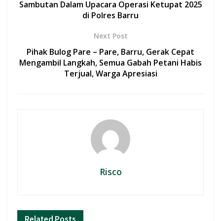
o
p
Sambutan Dalam Upacara Operasi Ketupat 2025
di Polres Barru
k
p
Next Post
Pihak Bulog Pare – Pare, Barru, Gerak Cepat
Mengambil Langkah, Semua Gabah Petani Habis
Terjual, Warga Apresiasi
Risco
Related
Posts