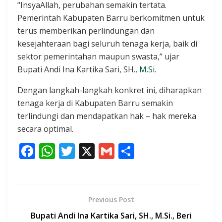
“InsyaAllah, perubahan semakin tertata.
Pemerintah Kabupaten Barru berkomitmen untuk
terus memberikan perlindungan dan
kesejahteraan bagi seluruh tenaga kerja, baik di
sektor pemerintahan maupun swasta,” ujar
Bupati Andi Ina Kartika Sari, SH.,
M.Si
.
Dengan langkah-langkah konkret ini, diharapkan
tenaga kerja di Kabupaten Barru semakin
terlindungi dan mendapatkan hak – hak mereka
secara optimal.
F
W
T
X
G
S
ac
h
w
m
h
e
at
itt
ai
ar
b
s
er
l
e
Previous Post
o
A
Bupati Andi Ina Kartika Sari, SH., M.Si., Beri