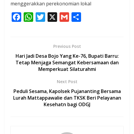
menggerakkan perekonomian lokal
F
W
T
X
G
S
ac
h
w
m
h
e
at
itt
ai
ar
b
s
er
l
e
Previous Post
o
A
Hari Jadi Desa Bojo Yang Ke-76, Bupati Barru:
o
p
Tetap Menjaga Semangat Kebersamaan dan
Memperkuat Silaturahmi
k
p
Next Post
Peduli Sesama, Kapolsek Pujananting Bersama
Lurah Mattappawalie dan TKSK Beri Pelayanan
Kesehatn bagi ODGJ