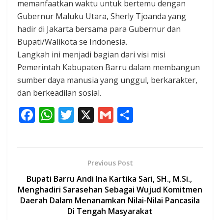
memanfaatkan waktu untuk bertemu dengan
Gubernur Maluku Utara, Sherly Tjoanda yang
hadir di Jakarta bersama para Gubernur dan
Bupati/Walikota se Indonesia.
Langkah ini menjadi bagian dari visi misi
Pemerintah Kabupaten Barru dalam membangun
sumber daya manusia yang unggul, berkarakter,
dan berkeadilan sosial.
F
W
T
X
G
S
ac
h
w
m
h
e
at
itt
ai
ar
b
s
er
l
e
Previous Post
o
A
Bupati Barru Andi Ina Kartika Sari, SH., M.Si.,
o
p
Menghadiri Sarasehan Sebagai Wujud Komitmen
Daerah Dalam Menanamkan Nilai-Nilai Pancasila
k
p
Di Tengah Masyarakat