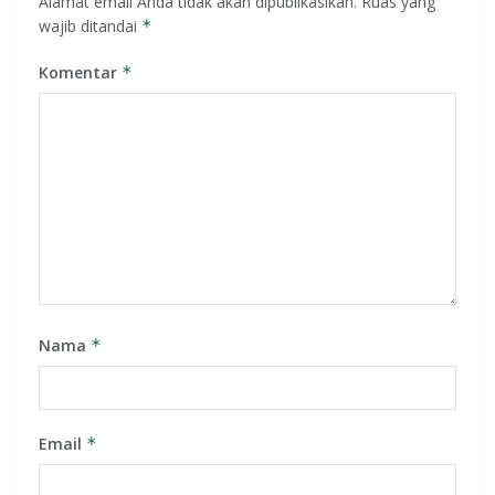
Alamat email Anda tidak akan dipublikasikan.
Ruas yang
wajib ditandai
*
Komentar
*
Nama
*
Email
*