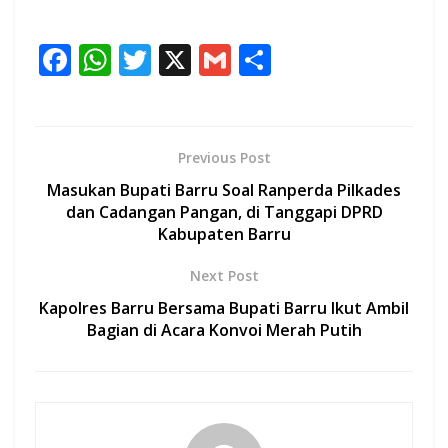
F
W
T
X
G
S
ac
h
w
m
h
e
at
itt
ai
ar
b
s
er
l
e
Previous Post
o
A
Masukan Bupati Barru Soal Ranperda Pilkades
o
p
dan Cadangan Pangan, di Tanggapi DPRD
Kabupaten Barru
k
p
Next Post
Kapolres Barru Bersama Bupati Barru Ikut Ambil
Bagian di Acara Konvoi Merah Putih