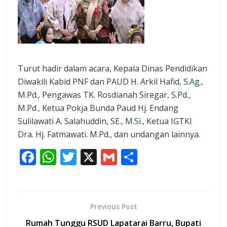
Turut hadir dalam acara, Kepala Dinas Pendidikan
Diwakili Kabid PNF dan PAUD H. Arkil Hafid,
S.Ag
.,
M.Pd., Pengawas TK. Rosdianah Siregar, S.Pd.,
M.Pd., Ketua Pokja Bunda Paud Hj. Endang
Sulilawati A. Salahuddin, SE.,
M.Si
., Ketua IGTKI
Dra. Hj. Fatmawati. M.Pd., dan undangan lainnya.
F
W
T
X
G
S
ac
h
w
m
h
e
at
itt
ai
ar
b
s
er
l
e
Previous Post
o
A
Rumah Tunggu RSUD Lapatarai Barru, Bupati