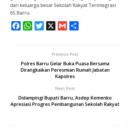
dari keluarga besar Sekolah Rakyat Terintegrasi
65 Barru.
F
W
T
X
G
S
ac
h
w
m
h
e
at
itt
ai
ar
b
s
er
l
e
Previous Post
o
A
Polres Barru Gelar Buka Puasa Bersama
o
p
Dirangkaikan Peresmian Rumah Jabatan
Kapolres
k
p
Next Post
Didampingi Bupati Barru, Asdep Kemenko
Apresiasi Progres Pembangunan Sekolah Rakyat