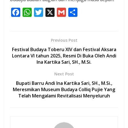
F
W
T
X
G
S
ac
h
w
m
h
e
at
itt
ai
ar
b
s
er
l
e
Previous Post
o
A
Festival Budaya Toberu XIV dan Festival Aksara
o
p
Lontara VI tahun 2025, Resmi Di Buka Oleh Andi
Ina Kartika Sari, SH., M.Si.
k
p
Next Post
Bupati Barru Andi Ina Kartika Sari, SH., M.Si.,
Meresmikan Museum Budaya Colliq Pujie Yang
Telah Mengalami Revitalisasi Menyeluruh