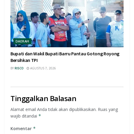
DAERAH
Bupati dan Wakil Bupati Barru Pantau Gotong Royong
Bersihkan TPI
BY
RISCO
AGUSTUS 7, 2026
Tinggalkan Balasan
Alamat email Anda tidak akan dipublikasikan.
Ruas yang
wajib ditandai
*
Komentar
*