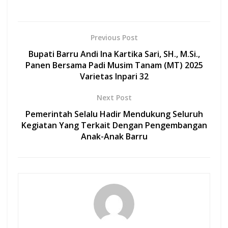
ac
h
w
m
h
e
at
itt
ai
ar
b
s
er
l
e
Previous Post
o
A
Bupati Barru Andi Ina Kartika Sari, SH., M.Si.,
o
p
Panen Bersama Padi Musim Tanam (MT) 2025
Varietas Inpari 32
k
p
Next Post
Pemerintah Selalu Hadir Mendukung Seluruh
Kegiatan Yang Terkait Dengan Pengembangan
Anak-Anak Barru