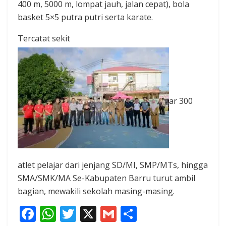
400 m, 5000 m, lompat jauh, jalan cepat), bola
basket 5×5 putra putri serta karate.
Tercatat sekit
ar 300
atlet pelajar dari jenjang SD/MI, SMP/MTs, hingga
SMA/SMK/MA Se-Kabupaten Barru turut ambil
bagian, mewakili sekolah masing-masing.
F
W
T
X
G
S