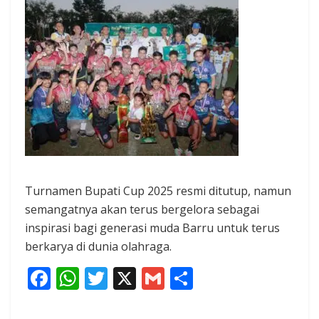
Turnamen Bupati Cup 2025 resmi ditutup, namun
semangatnya akan terus bergelora sebagai
inspirasi bagi generasi muda Barru untuk terus
berkarya di dunia olahraga.
F
W
T
X
G
S
ac
h
w
m
h