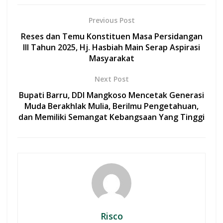
e
at
itt
ai
ar
b
s
er
l
e
Previous Post
o
A
Reses dan Temu Konstituen Masa Persidangan
o
p
III Tahun 2025, Hj. Hasbiah Main Serap Aspirasi
Masyarakat
k
p
Next Post
Bupati Barru, DDI Mangkoso Mencetak Generasi
Muda Berakhlak Mulia, Berilmu Pengetahuan,
dan Memiliki Semangat Kebangsaan Yang Tinggi
Risco