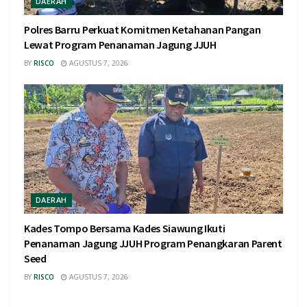
DAERAH
Polres Barru Perkuat Komitmen Ketahanan Pangan
Lewat Program Penanaman Jagung JJUH
BY
RISCO
AGUSTUS 7, 2026
DAERAH
Kades Tompo Bersama Kades Siawung Ikuti
Penanaman Jagung JJUH Program Penangkaran Parent
Seed
BY
RISCO
AGUSTUS 7, 2026