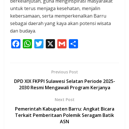
berkelanjutan, guna menginspirasi masyarakat
untuk terus menjaga kesehatan, menjalin
kebersamaan, serta memperkenalkan Barru
sebagai daerah yang kaya akan potensi wisata
dan budaya.
F
W
T
X
G
S
ac
h
w
m
h
e
at
itt
ai
ar
b
s
er
l
e
Previous Post
o
A
DPD XIX FKPPI Sulawesi Selatan Periode 2025-
o
p
2030 Resmi Mengawali Program Kerjanya
k
p
Next Post
Pemerintah Kabupaten Barru: Angkat Bicara
Terkait Pemberitaan Polemik Seragam Batik
ASN