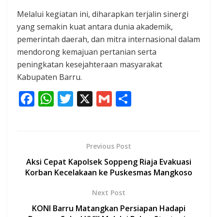
Melalui kegiatan ini, diharapkan terjalin sinergi
yang semakin kuat antara dunia akademik,
pemerintah daerah, dan mitra internasional dalam
mendorong kemajuan pertanian serta
peningkatan kesejahteraan masyarakat
Kabupaten Barru.
F
W
T
X
G
S
ac
h
w
m
h
e
at
itt
ai
ar
b
s
er
l
e
Previous Post
o
A
Aksi Cepat Kapolsek Soppeng Riaja Evakuasi
o
p
Korban Kecelakaan ke Puskesmas Mangkoso
k
p
Next Post
KONI Barru Matangkan Persiapan Hadapi