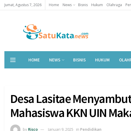
Jumat, Agustus 7, 2026
Home
News
Bisnis
Hukum
Olahraga
Pen
HOME
NEWS
BISNIS
HUKUM
OLAH
Desa Lasitae Menyambu
Mahasiswa KKN UIN Maka
by
Risco
Januari 9, 2025
in
Pendidikan