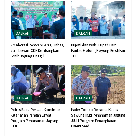
DAERAH
DAERAH
Kolaborasi Pemkab Barru, Unhas,
Bupati dan Wakil Bupati Barru
dan Taiwan ICDF Kembangkan
Pantau Gotong Royong Bersihkan
Benih Jagung Unggul
TPI
DAERAH
DAERAH
Polres Barru Perkuat Komitmen
Kades Tompo Bersama Kades
Ketahanan Pangan Lewat
Siawung Ikuti Penanaman Jagung
Program Penanaman Jagung
JJUH Program Penangkaran
JJUH
Parent Seed