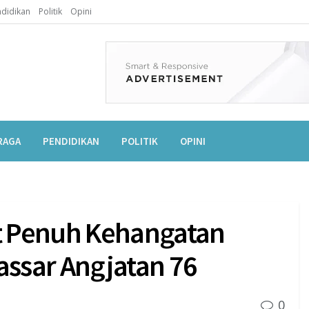
didikan
Politik
Opini
RAGA
PENDIDIKAN
POLITIK
OPINI
t Penuh Kehangatan
ssar Angjatan 76
0