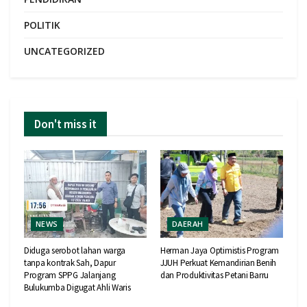
POLITIK
UNCATEGORIZED
Don't miss it
NEWS
DAERAH
Diduga serobot lahan warga
Herman Jaya Optimistis Program
tanpa kontrak Sah, Dapur
JJUH Perkuat Kemandirian Benih
Program SPPG Jalanjang
dan Produktivitas Petani Barru
Bulukumba Digugat Ahli Waris