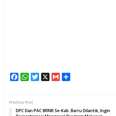
F
W
T
X
G
S
ac
h
w
m
h
e
at
itt
ai
ar
b
s
er
l
e
Previous Post
o
A
DPC Dan PAC BRNR Se-Kab. Barru Dilantik, Ingin