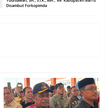
Yudhiawan, SH., S.I.K., MH., ke Kabupaten Barru
Disambut Forkopimda