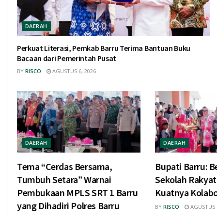
DAERAH
Perkuat Literasi, Pemkab Barru Terima Bantuan Buku
Bacaan dari Pemerintah Pusat
BY
RISCO
AGUSTUS 6, 2026
DAERAH
DAERAH
Tema “Cerdas Bersama,
Bupati Barru: B
Tumbuh Setara” Warnai
Sekolah Rakyat
Pembukaan MPLS SRT 1 Barru
Kuatnya Kolabo
yang Dihadiri Polres Barru
BY
RISCO
AGUSTUS 1