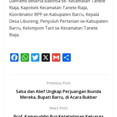
Danramil beserta Babinsa se- Kecamatan Tanete
Riaja, Kapolsek Kecamatan Tanete Riaja,
Koordinator BPP se-Kabupaten Barru, Kepala
Desa Libureng, Penyuluh Pertanian se-Kabupaten
Barru, Kelompom Tani se-Kecamatan Tanete
Riaja.
F
W
T
X
G
S
ac
h
w
m
h
e
at
itt
ai
ar
b
s
er
l
e
Previous Post
o
A
Salsa dan Alief Ungkap Perjuangan Ibunda
o
p
Mereka, Bupati Barru, di Acara Bukber
k
p
Next Post
Prof. Kamaruddin Puji Keteladanan Keluarga