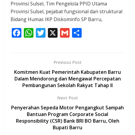
Provinsi Sulsel, Tim Pengelola PPID Utama
Provinsi Sulsel, pejabat fungsional dan struktural
Bidang Humas IKP Diskominfo SP Barru,
F
W
T
X
G
S
ac
h
w
m
h
e
at
itt
ai
ar
b
s
er
l
e
Previous Post
o
A
Komitmen Kuat Pemerintah Kabupaten Barru
o
p
Dalam Mendorong dan Mengawal Percepatan
Pembangunan Sekolah Rakyat Tahap II
k
p
Next Post
Penyerahan Sepeda Motor Pengangkut Sampah
Bantuan Program Corporate Social
Responsibility (CSR) Bank BRI BO Barru, Oleh
Bupati Barru