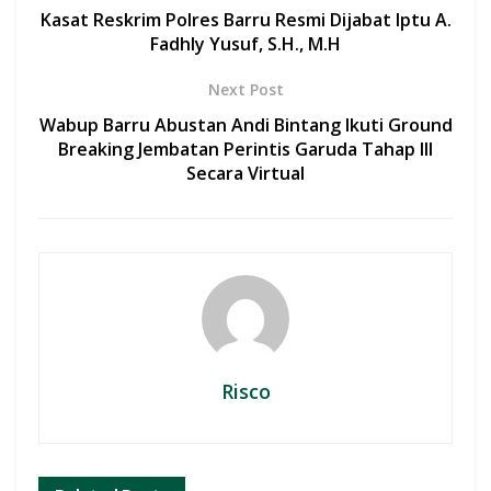
o
A
Kasat Reskrim Polres Barru Resmi Dijabat Iptu A.
o
p
Fadhly Yusuf, S.H., M.H
k
p
Next Post
Wabup Barru Abustan Andi Bintang Ikuti Ground
Breaking Jembatan Perintis Garuda Tahap III
Secara Virtual
Risco