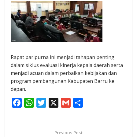
Rapat paripurna ini menjadi tahapan penting
dalam siklus evaluasi kinerja kepala daerah serta
menjadi acuan dalam perbaikan kebijakan dan
program pembangunan Kabupaten Barru ke
depan.
F
W
T
X
G
S
ac
h
w
m
h
e
at
itt
ai
ar
b
s
er
l
e
Previous Post