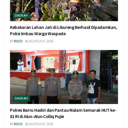
DAERAH
Kebakaran Lahan Jati di Libureng Berhasil Dipadamkan,
Polisi Imbau Warga Waspada
BY
RISCO
AGUSTUS 9, 2026
DAERAH
Polres Barru Hadiri dan Pantau Malam Semarak HUT ke-
81 RI di Alun-Alun Colliq Pujie
BY
RISCO
AGUSTUS 8, 2026