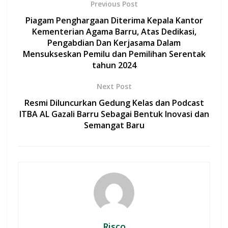
b
s
er
l
e
Previous Post
o
A
Piagam Penghargaan Diterima Kepala Kantor
o
p
Kementerian Agama Barru, Atas Dedikasi,
Pengabdian Dan Kerjasama Dalam
k
p
Mensukseskan Pemilu dan Pemilihan Serentak
tahun 2024
Next Post
Resmi Diluncurkan Gedung Kelas dan Podcast
ITBA AL Gazali Barru Sebagai Bentuk Inovasi dan
Semangat Baru
Risco