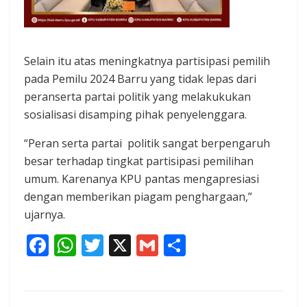
Selain itu atas meningkatnya partisipasi pemilih
pada Pemilu 2024 Barru yang tidak lepas dari
peranserta partai politik yang melakukukan
sosialisasi disamping pihak penyelenggara.
“Peran serta partai politik sangat berpengaruh
besar terhadap tingkat partisipasi pemilihan
umum. Karenanya KPU pantas mengapresiasi
dengan memberikan piagam penghargaan,”
ujarnya.
F
W
T
X
G
S
ac
h
w
m
h
e
at
itt
ai
ar