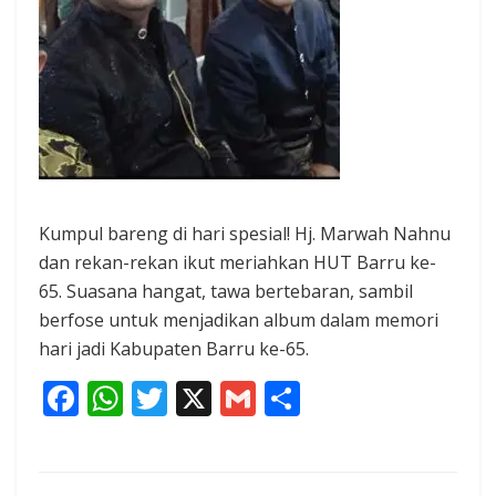
Kumpul bareng di hari spesial! Hj. Marwah Nahnu
dan rekan-rekan ikut meriahkan HUT Barru ke-
65. Suasana hangat, tawa bertebaran, sambil
berfose untuk menjadikan album dalam memori
hari jadi Kabupaten Barru ke-65.
F
W
T
X
G
S
ac
h
w
m
h
e
at
itt
ai
ar