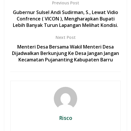
b
s
er
l
e
Previous Post
o
A
Gubernur Sulsel Andi Sudirman, S., Lewat Vidio
o
p
Confrence ( VICON ), Mengharapkan Bupati
Lebih Banyak Turun Lapangan Melihat Kondisi.
k
p
Next Post
Menteri Desa Bersama Wakil Menteri Desa
Dijadwalkan Berkunjung Ke Desa Jangan Jangan
Kecamatan Pujananting Kabupaten Barru
Risco