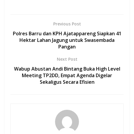
ac
h
w
m
h
e
at
itt
ai
ar
b
s
er
l
e
Previous Post
o
A
Polres Barru dan KPH Ajatappareng Siapkan 41
o
p
Hektar Lahan Jagung untuk Swasembada
Pangan
k
p
Next Post
Wabup Abustan Andi Bintang Buka High Level
Meeting TP2DD, Empat Agenda Digelar
Sekaligus Secara Efisien