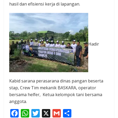
hasil dan efisiensi kerja di lapangan.
Hadir
Kabid sarana perasarana dinas pangan beserta
stap, Crew Tim mekanik BASKARA, operator
bersama helfer, Ketua kelompok tani bersama
anggota.
F
W
T
X
G
S