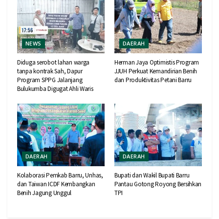
NEWS
DAERAH
Diduga serobot lahan warga
Herman Jaya Optimistis Program
tanpa kontrak Sah, Dapur
JJUH Perkuat Kemandirian Benih
Program SPPG Jalanjang
dan Produktivitas Petani Barru
Bulukumba Digugat Ahli Waris
DAERAH
DAERAH
Kolaborasi Pemkab Barru, Unhas,
Bupati dan Wakil Bupati Barru
dan Taiwan ICDF Kembangkan
Pantau Gotong Royong Bersihkan
Benih Jagung Unggul
TPI