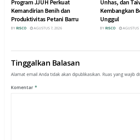
Program JJUH Perkuat
Unhas, dan Tai
Kemandirian Benih dan
Kembangkan Be
Produktivitas Petani Barru
Unggul
BY
RISCO
AGUSTUS 7, 2026
BY
RISCO
AGUSTUS 7
Tinggalkan Balasan
Alamat email Anda tidak akan dipublikasikan.
Ruas yang wajib d
Komentar
*