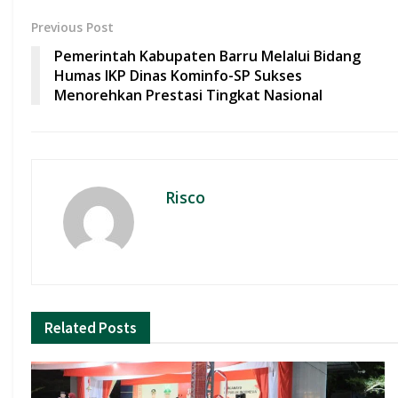
b
s
er
l
e
Previous Post
o
A
Pemerintah Kabupaten Barru Melalui Bidang
o
p
Humas IKP Dinas Kominfo-SP Sukses
Menorehkan Prestasi Tingkat Nasional
k
p
Risco
Related
Posts