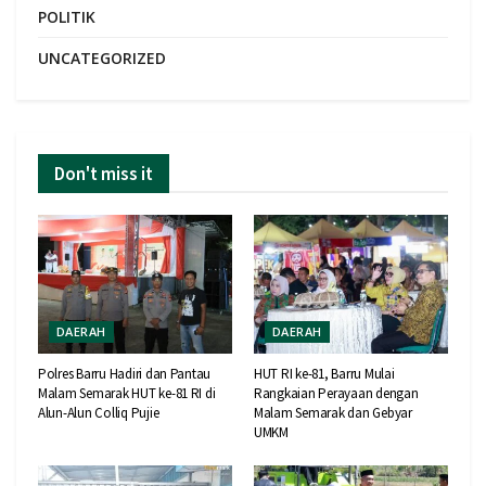
POLITIK
UNCATEGORIZED
Don't miss it
DAERAH
DAERAH
Polres Barru Hadiri dan Pantau
HUT RI ke-81, Barru Mulai
Malam Semarak HUT ke-81 RI di
Rangkaian Perayaan dengan
Alun-Alun Colliq Pujie
Malam Semarak dan Gebyar
UMKM