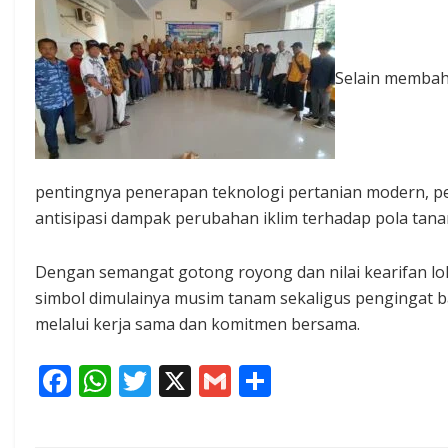
Selain membah
pentingnya penerapan teknologi pertanian modern, pe
antisipasi dampak perubahan iklim terhadap pola tana
Dengan semangat gotong royong dan nilai kearifan lok
simbol dimulainya musim tanam sekaligus pengingat b
melalui kerja sama dan komitmen bersama.
F
W
T
X
G
S
ac
h
w
m
h
e
at
itt
ai
ar