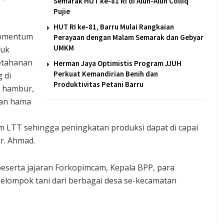
Semarak HUT ke-81 RI di Alun-Alun Colliq
Pujie
HUT RI ke-81, Barru Mulai Rangkaian
 momentum
Perayaan dengan Malam Semarak dan Gebyar
UMKM
tuk
ketahanan
Herman Jaya Optimistis Program JJUH
Perkuat Kemandirian Benih dan
 di
Produktivitas Petani Barru
l hambur,
ian hama
m LTT sehingga peningkatan produksi dapat di capai
r. Ahmad.
beserta jajaran Forkopimcam, Kepala BPP, para
kelompok tani dari berbagai desa se-kecamatan