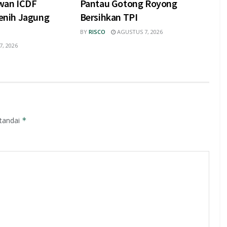
wan ICDF
Pantau Gotong Royong
nih Jagung
Bersihkan TPI
BY
RISCO
AGUSTUS 7, 2026
, 2026
itandai
*