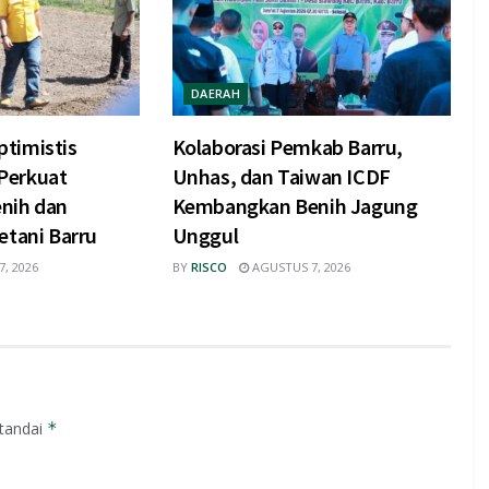
DAERAH
timistis
Kolaborasi Pemkab Barru,
Perkuat
Unhas, dan Taiwan ICDF
nih dan
Kembangkan Benih Jagung
etani Barru
Unggul
, 2026
BY
RISCO
AGUSTUS 7, 2026
itandai
*