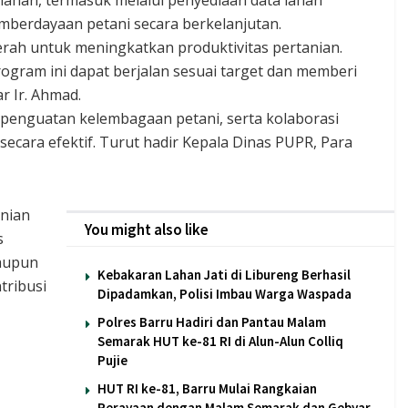
mberdayaan petani secara berkelanjutan.
erah untuk meningkatkan produktivitas pertanian.
ogram ini dapat berjalan sesuai target dan memberi
r Ir. Ahmad.
 penguatan kelembagaan petani, serta kolaborasi
cara efektif. Turut hadir Kepala Dinas PUPR, Para
anian
You might also like
s
maupun
Kebakaran Lahan Jati di Libureng Berhasil
tribusi
Dipadamkan, Polisi Imbau Warga Waspada
Polres Barru Hadiri dan Pantau Malam
Semarak HUT ke-81 RI di Alun-Alun Colliq
Pujie
HUT RI ke-81, Barru Mulai Rangkaian
Perayaan dengan Malam Semarak dan Gebyar