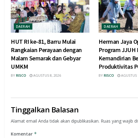
DAERAH
DAERAH
HUT RI ke-81, Barru Mulai
Herman Jaya Op
Rangkaian Perayaan dengan
Program JJUH 
Malam Semarak dan Gebyar
Kemandirian Be
UMKM
Produktivitas P
BY
RISCO
AGUSTUS 8, 2026
BY
RISCO
AGUSTUS 7
Tinggalkan Balasan
Alamat email Anda tidak akan dipublikasikan.
Ruas yang wajib d
Komentar
*