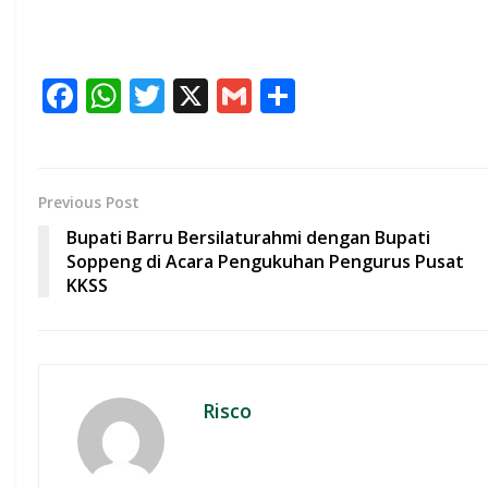
F
W
T
X
G
S
ac
h
w
m
h
e
at
itt
ai
ar
b
s
er
l
e
Previous Post
o
A
Bupati Barru Bersilaturahmi dengan Bupati
o
p
Soppeng di Acara Pengukuhan Pengurus Pusat
KKSS
k
p
Risco