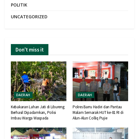
POLITIK
UNCATEGORIZED
Don't miss it
DAERAH
DAERAH
Kebakaran Lahan Jati di Libureng
Polres Barru Hadiri dan Pantau
Berhasil Dipadamkan, Polisi
Malam Semarak HUT ke-81 RI di
Imbau Warga Waspada
Alun-Alun Colliq Pujie