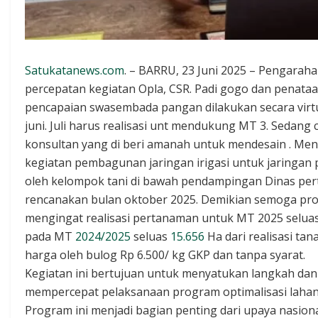
Satukatanews.com
. – BARRU, 23 Juni 2025 – Pengarah
percepatan kegiatan Opla, CSR. Padi gogo dan penata
pencapaian swasembada pangan dilakukan secara virt
juni. Juli harus realisasi unt mendukung MT 3. Sedan
konsultan yang di beri amanah untuk mendesain . M
kegiatan pembagunan jaringan irigasi untuk jaringan p
oleh kelompok tani di bawah pendampingan Dinas pert
rencanakan bulan oktober 2025. Demikian semoga pro
mengingat realisasi pertanaman untuk MT 2025 seluas 
pada MT
2024/2025
seluas
15.656
Ha dari realisasi ta
harga oleh bulog Rp 6.500/ kg GKP dan tanpa syarat.
Kegiatan ini bertujuan untuk menyatukan langkah da
mempercepat pelaksanaan program optimalisasi lahan
Program ini menjadi bagian penting dari upaya nasi