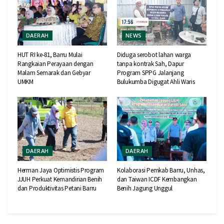
DAERAH
NEWS
HUT RI ke-81, Barru Mulai
Diduga serobot lahan warga
Rangkaian Perayaan dengan
tanpa kontrak Sah, Dapur
Malam Semarak dan Gebyar
Program SPPG Jalanjang
UMKM
Bulukumba Digugat Ahli Waris
DAERAH
DAERAH
Herman Jaya Optimistis Program
Kolaborasi Pemkab Barru, Unhas,
JJUH Perkuat Kemandirian Benih
dan Taiwan ICDF Kembangkan
dan Produktivitas Petani Barru
Benih Jagung Unggul