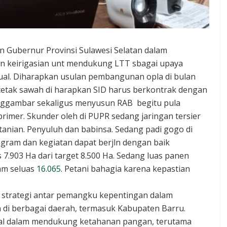
an Gubernur Provinsi Sulawesi Selatan dalam
an keirigasian unt mendukung LTT sbagai upaya
ual. Diharapkan usulan pembangunan opla di bulan
g cetak sawah di harapkan SID harus berkontrak dengan
enggambar sekaligus menyusun RAB begitu pula
rimer. Skunder oleh di PUPR sedang jaringan tersier
anian. Penyuluh dan babinsa. Sedang padi gogo di
gram dan kegiatan dapat berjln dengan baik
7.903 Ha dari target 8.500 Ha. Sedang luas panen
nam seluas
16.065
. Petani bahagia karena kepastian
n strategi antar pemangku kepentingan dalam
 di berbagai daerah, termasuk Kabupaten Barru.
onal dalam mendukung ketahanan pangan, terutama