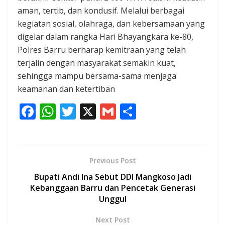
aman, tertib, dan kondusif. Melalui berbagai
kegiatan sosial, olahraga, dan kebersamaan yang
digelar dalam rangka Hari Bhayangkara ke-80,
Polres Barru berharap kemitraan yang telah
terjalin dengan masyarakat semakin kuat,
sehingga mampu bersama-sama menjaga
keamanan dan ketertiban
F
W
T
X
G
S
ac
h
w
m
h
e
at
itt
ai
ar
b
s
er
l
e
Previous Post
o
A
Bupati Andi Ina Sebut DDI Mangkoso Jadi
o
p
Kebanggaan Barru dan Pencetak Generasi
Unggul
k
p
Next Post