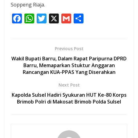
Soppeng Riaja.
F
W
T
X
G
S
ac
h
w
m
h
e
at
itt
ai
ar
b
s
er
l
e
Previous Post
o
A
Wakil Bupati Barru, Dalam Rapat Paripurna DPRD
o
p
Barru, Memaparkan Stuktur Anggaran
Rancangan KUA-PPAS Yang Diserahkan
k
p
Next Post
Kapolda Sulsel Hadiri Syukuran HUT Ke-80 Korps
Brimob Polri di Makosat Brimob Polda Sulsel