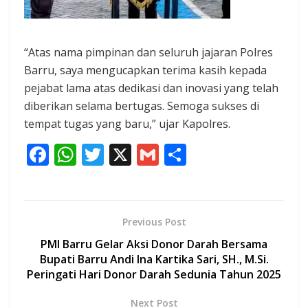
“Atas nama pimpinan dan seluruh jajaran Polres
Barru, saya mengucapkan terima kasih kepada
pejabat lama atas dedikasi dan inovasi yang telah
diberikan selama bertugas. Semoga sukses di
tempat tugas yang baru,” ujar Kapolres.
F
W
T
X
G
S
ac
h
w
m
h
e
at
itt
ai
ar
b
s
er
l
e
Previous Post
o
A
PMI Barru Gelar Aksi Donor Darah Bersama
o
p
Bupati Barru Andi Ina Kartika Sari, SH., M.Si.
Peringati Hari Donor Darah Sedunia Tahun 2025
k
p
Next Post