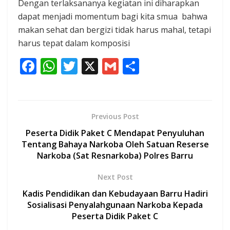
Dengan terlaksananya kegiatan ini diharapkan
dapat menjadi momentum bagi kita smua bahwa
makan sehat dan bergizi tidak harus mahal, tetapi
harus tepat dalam komposisi
F
W
T
X
G
S
ac
h
w
m
h
e
at
itt
ai
ar
b
s
er
l
e
Previous Post
o
A
Peserta Didik Paket C Mendapat Penyuluhan
o
p
Tentang Bahaya Narkoba Oleh Satuan Reserse
Narkoba (Sat Resnarkoba) Polres Barru
k
p
Next Post
Kadis Pendidikan dan Kebudayaan Barru Hadiri
Sosialisasi Penyalahgunaan Narkoba Kepada
Peserta Didik Paket C