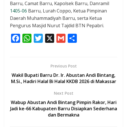
Barru, Camat Barru, Kapolsek Barru, Danramil
1405-06
Barru, Lurah Coppo, Ketua Pimpinan
Daerah Muhammadiyah Barru, serta Ketua
Pengurus Masjid Nurut Tajdid BTN Pepabri.
F
W
T
X
G
S
ac
h
w
m
h
e
at
itt
ai
ar
b
s
er
l
e
Previous Post
o
A
Wakil Bupati Barru Dr. Ir. Abustan Andi Bintang,
o
p
M.Si., Hadiri Halal Bi Halal KKDB 2026 di Makassar
k
p
Next Post
Wabup Abustan Andi Bintang Pimpin Rakor, Hari
Jadi ke-66 Kabupaten Barru Disiapkan Sederhana
dan Bermakna