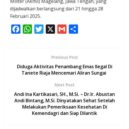
Militer (Akmil) Magelang, Jawa Tengah, yang
dijadwalkan berlangsung dari 21 hingga 28
Februari 2025.
F
W
T
X
G
S
ac
h
w
m
h
e
at
itt
ai
ar
b
s
er
l
e
Previous Post
o
A
Diduga Aktivitas Penambang Emas Ilegal Di
o
p
Tanete Riaja Mencemari Aliran Sungai
k
p
Next Post
Andi Ina Kartikasari, SH., M.Si. – Dr.Ir. Abustan
Andi Bintang, M.Si. Dinyatakan Sehat Setelah
Melakukan Pemeriksaan Kesehatan Di
Kemendagri dan Siap Dilantik