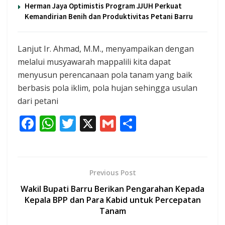
Herman Jaya Optimistis Program JJUH Perkuat
Kemandirian Benih dan Produktivitas Petani Barru
Lanjut Ir. Ahmad, M.M., menyampaikan dengan
melalui musyawarah mappalili kita dapat
menyusun perencanaan pola tanam yang baik
berbasis pola iklim, pola hujan sehingga usulan
dari petani
F
W
T
X
G
S
ac
h
w
m
h
e
at
itt
ai
ar
b
s
er
l
e
Previous Post
o
A
Wakil Bupati Barru Berikan Pengarahan Kepada
o
p
Kepala BPP dan Para Kabid untuk Percepatan
Tanam
k
p