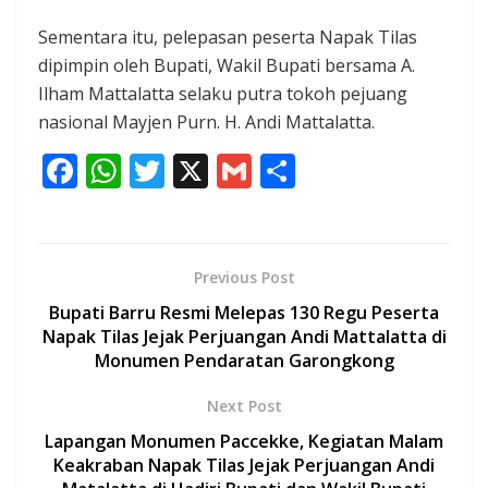
Sementara itu, pelepasan peserta Napak Tilas
dipimpin oleh Bupati, Wakil Bupati bersama A.
Ilham Mattalatta selaku putra tokoh pejuang
nasional Mayjen Purn. H. Andi Mattalatta.
F
W
T
X
G
S
ac
h
w
m
h
e
at
itt
ai
ar
b
s
er
l
e
Previous Post
o
A
Bupati Barru Resmi Melepas 130 Regu Peserta
o
p
Napak Tilas Jejak Perjuangan Andi Mattalatta di
Monumen Pendaratan Garongkong
k
p
Next Post
Lapangan Monumen Paccekke, Kegiatan Malam
Keakraban Napak Tilas Jejak Perjuangan Andi