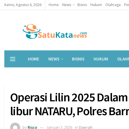
Kamis, Agustus 6, 2026
Home
News
Bisnis
Hukum
Olahraga
Pe
HOME
NEWS
BISNIS
HUKUM
OLAH
Operasi Lilin 2025 Dal
libur NATARU, Polres Bar
by
Risco
Januari 3, 2026
in
Daerah