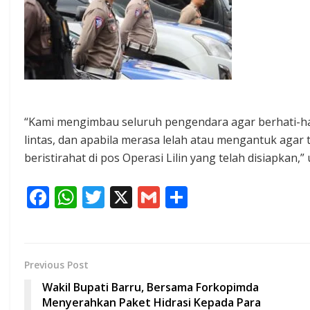
“Kami mengimbau seluruh pengendara agar berhati-hat
lintas, dan apabila merasa lelah atau mengantuk agar
beristirahat di pos Operasi Lilin yang telah disiapkan,” 
F
W
T
X
G
S
ac
h
w
m
h
e
at
itt
ai
ar
b
s
er
l
e
Previous Post
o
A
Wakil Bupati Barru, Bersama Forkopimda
o
p
Menyerahkan Paket Hidrasi Kepada Para