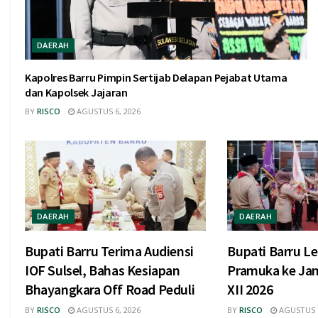
DAERAH
Kapolres Barru Pimpin Sertijab Delapan Pejabat Utama
dan Kapolsek Jajaran
BY
RISCO
AGUSTUS 6, 2026
DAERAH
DAERAH
Bupati Barru Terima Audiensi
Bupati Barru L
IOF Sulsel, Bahas Kesiapan
Pramuka ke Ja
Bhayangkara Off Road Peduli
XII 2026
BY
RISCO
AGUSTUS 6, 2026
BY
RISCO
AGUSTUS 6