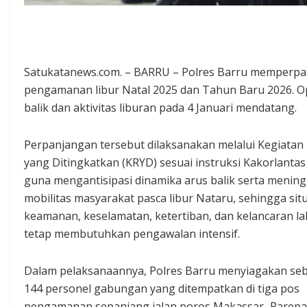
Satukatanews.com. – BARRU – Polres Barru memperpan
pengamanan libur Natal 2025 dan Tahun Baru 2026. Op
balik dan aktivitas liburan pada 4 Januari mendatang.
Perpanjangan tersebut dilaksanakan melalui Kegiatan 
yang Ditingkatkan (KRYD) sesuai instruksi Kakorlantas 
guna mengantisipasi dinamika arus balik serta menin
mobilitas masyarakat pasca libur Nataru, sehingga sit
keamanan, keselamatan, ketertiban, dan kelancaran lal
tetap membutuhkan pengawalan intensif.
Dalam pelaksanaannya, Polres Barru menyiagakan se
144 personel gabungan yang ditempatkan di tiga pos
pengamanan sepanjang jalan poros Makassar–Parepa