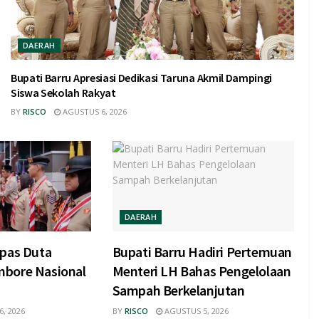
DAERAH
Bupati Barru Apresiasi Dedikasi Taruna Akmil Dampingi
Siswa Sekolah Rakyat
BY
RISCO
AGUSTUS 6, 2026
DAERAH
epas Duta
Bupati Barru Hadiri Pertemuan
mbore Nasional
Menteri LH Bahas Pengelolaan
Sampah Berkelanjutan
, 2026
BY
RISCO
AGUSTUS 5, 2026