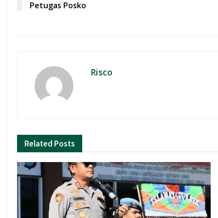
Petugas Posko
k
p
Risco
Related
Posts