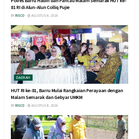
Polres Barru Hadiri dan Pantau Malam Semarak HUT ke-
81 RI di Alun-Alun Colliq Pujie
BY
RISCO
AGUSTUS 8, 2026
DAERAH
HUT RI ke-81, Barru Mulai Rangkaian Perayaan dengan
Malam Semarak dan Gebyar UMKM
BY
RISCO
AGUSTUS 8, 2026