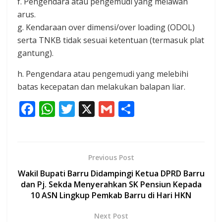
f. Pengendara atau pengemudi yang melawan
arus.
g. Kendaraan over dimensi/over loading (ODOL)
serta TNKB tidak sesuai ketentuan (termasuk plat
gantung).
h. Pengendara atau pengemudi yang melebihi
batas kecepatan dan melakukan balapan liar.
F
W
T
X
G
S
ac
h
w
m
h
e
at
itt
ai
ar
b
s
er
l
e
Previous Post
o
A
Wakil Bupati Barru Didampingi Ketua DPRD Barru
o
p
dan Pj. Sekda Menyerahkan SK Pensiun Kepada
10 ASN Lingkup Pemkab Barru di Hari HKN
k
p
Next Post