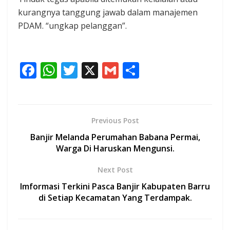
kurangnya tanggung jawab dalam manajemen
PDAM. “ungkap pelanggan”.
F
W
T
X
G
S
ac
h
w
m
h
e
at
itt
ai
ar
b
s
er
l
e
Previous Post
o
A
Banjir Melanda Perumahan Babana Permai,
o
p
Warga Di Haruskan Mengunsi.
k
p
Next Post
Imformasi Terkini Pasca Banjir Kabupaten Barru
di Setiap Kecamatan Yang Terdampak.