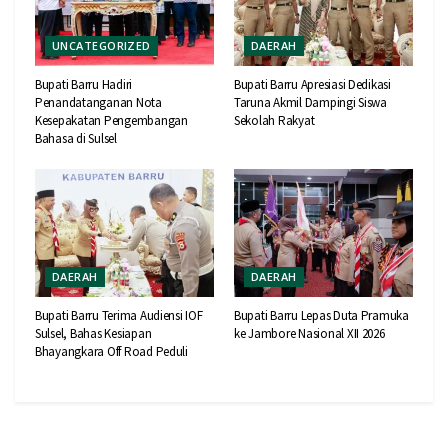
UNCATEGORIZED
DAERAH
Bupati Barru Hadiri
Bupati Barru Apresiasi Dedikasi
Penandatanganan Nota
Taruna Akmil Dampingi Siswa
Kesepakatan Pengembangan
Sekolah Rakyat
Bahasa di Sulsel
DAERAH
DAERAH
Bupati Barru Terima Audiensi IOF
Bupati Barru Lepas Duta Pramuka
Sulsel, Bahas Kesiapan
ke Jambore Nasional XII 2026
Bhayangkara Off Road Peduli