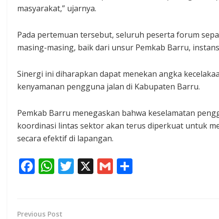
masyarakat,” ujarnya.
Pada pertemuan tersebut, seluruh peserta forum sep
masing-masing, baik dari unsur Pemkab Barru, instansi 
Sinergi ini diharapkan dapat menekan angka kecelak
kenyamanan pengguna jalan di Kabupaten Barru.
Pemkab Barru menegaskan bahwa keselamatan pengguna
koordinasi lintas sektor akan terus diperkuat untuk m
secara efektif di lapangan.
F
W
T
X
G
S
ac
h
w
m
h
e
at
itt
ai
ar
b
s
er
l
e
Previous Post