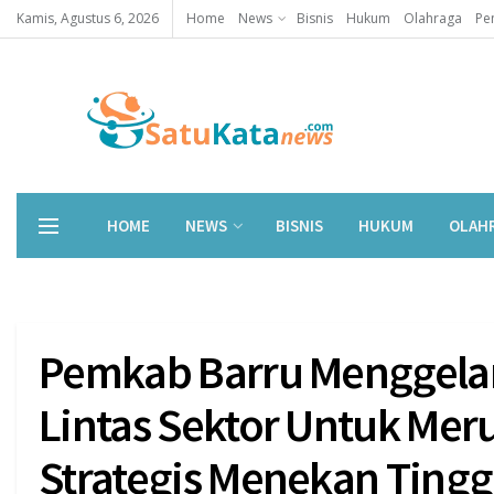
Kamis, Agustus 6, 2026
Home
News
Bisnis
Hukum
Olahraga
Pe
HOME
NEWS
BISNIS
HUKUM
OLAH
Pemkab Barru Menggela
Lintas Sektor Untuk Me
Strategis Menekan Ting