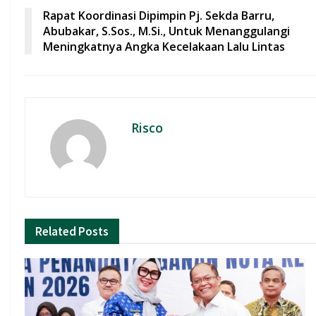
o
A
Rapat Koordinasi Dipimpin Pj. Sekda Barru,
o
p
Abubakar, S.Sos., M.Si., Untuk Menanggulangi
Meningkatnya Angka Kecelakaan Lalu Lintas
k
p
Risco
Related
Posts