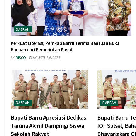
DAERAH
Perkuat Literasi, Pemkab Barru Terima Bantuan Buku
Bacaan dari Pemerintah Pusat
BY
RISCO
AGUSTUS 6, 2026
DAERAH
DAERAH
Bupati Barru Apresiasi Dedikasi
Bupati Barru Te
Taruna Akmil Dampingi Siswa
IOF Sulsel, Bah
Sekolah Rakyat
Bhayangkara Of