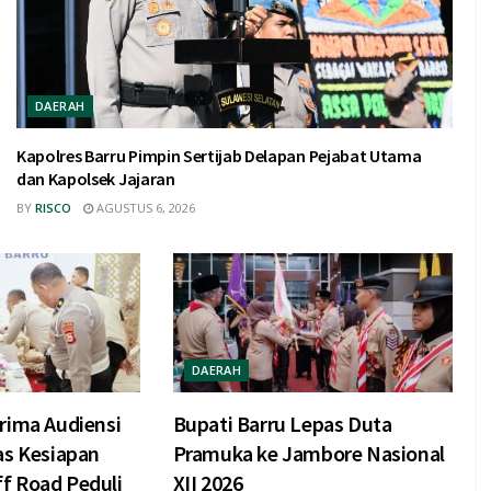
DAERAH
Kapolres Barru Pimpin Sertijab Delapan Pejabat Utama
dan Kapolsek Jajaran
BY
RISCO
AGUSTUS 6, 2026
DAERAH
rima Audiensi
Bupati Barru Lepas Duta
as Kesiapan
Pramuka ke Jambore Nasional
f Road Peduli
XII 2026