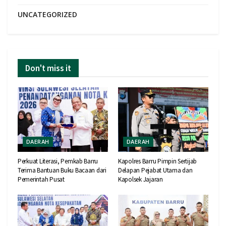
UNCATEGORIZED
Don't miss it
DAERAH
DAERAH
Perkuat Literasi, Pemkab Barru
Kapolres Barru Pimpin Sertijab
Terima Bantuan Buku Bacaan dari
Delapan Pejabat Utama dan
Pemerintah Pusat
Kapolsek Jajaran