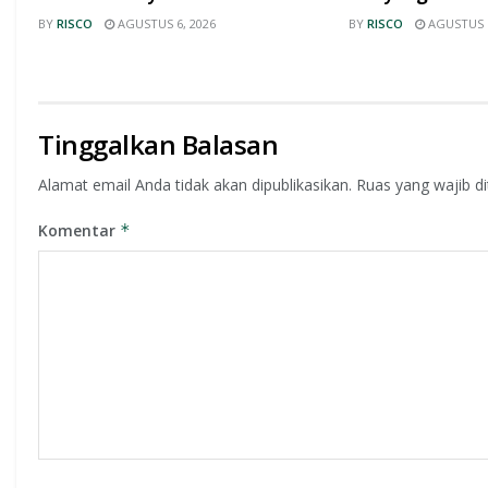
BY
RISCO
AGUSTUS 6, 2026
BY
RISCO
AGUSTUS 6
Tinggalkan Balasan
Alamat email Anda tidak akan dipublikasikan.
Ruas yang wajib d
Komentar
*