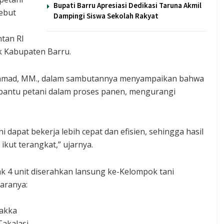
Bupati Barru Apresiasi Dedikasi Taruna Akmil
sebut
Dampingi Siswa Sekolah Rakyat
tan RI
k Kabupaten Barru.
Ahmad, MM., dalam sambutannya menyampaikan bahwa
bantu petani dalam proses panen, mengurangi
 dapat bekerja lebih cepat dan efisien, sehingga hasil
kut terangkat,” ujarnya.
 4 unit diserahkan lansung ke-Kelompok tani
taranya:
lakka
Takalasi