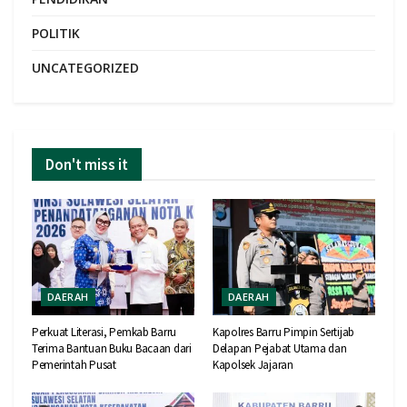
POLITIK
UNCATEGORIZED
Don't miss it
DAERAH
DAERAH
Perkuat Literasi, Pemkab Barru
Kapolres Barru Pimpin Sertijab
Terima Bantuan Buku Bacaan dari
Delapan Pejabat Utama dan
Pemerintah Pusat
Kapolsek Jajaran