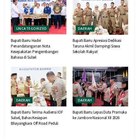
UNCATEGORIZED
DAERAH
Bupati Barru Hadiri
Bupati Barru Apresiasi Dedikasi
Penandatanganan Nota
Taruna Akmil Dampingi Siswa
Kesepakatan Pengembangan
Sekolah Rakyat
Bahasa di Sulsel
DAERAH
DAERAH
Bupati Barru Terima Audiensi IOF
Bupati Barru Lepas Duta Pramuka
Sulsel, Bahas Kesiapan
ke Jambore Nasional XII 2026
Bhayangkara Off Road Peduli