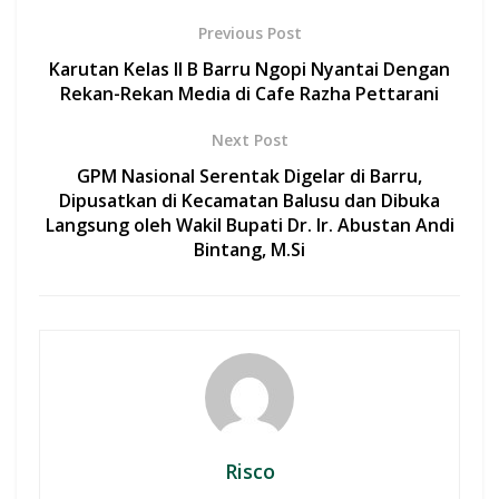
b
s
er
l
e
Previous Post
o
A
Karutan Kelas II B Barru Ngopi Nyantai Dengan
o
p
Rekan-Rekan Media di Cafe Razha Pettarani
k
p
Next Post
GPM Nasional Serentak Digelar di Barru,
Dipusatkan di Kecamatan Balusu dan Dibuka
Langsung oleh Wakil Bupati Dr. Ir. Abustan Andi
Bintang, M.Si
Risco