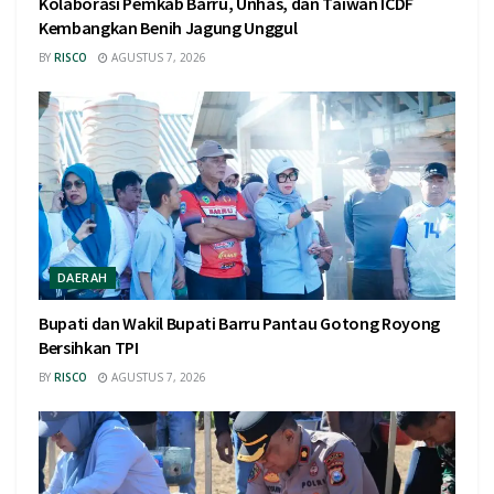
Kolaborasi Pemkab Barru, Unhas, dan Taiwan ICDF
Kembangkan Benih Jagung Unggul
BY
RISCO
AGUSTUS 7, 2026
DAERAH
Bupati dan Wakil Bupati Barru Pantau Gotong Royong
Bersihkan TPI
BY
RISCO
AGUSTUS 7, 2026