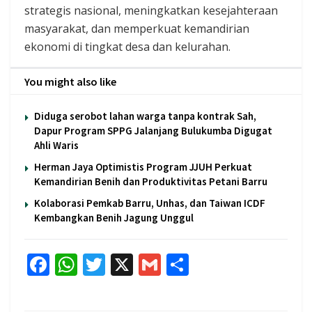
strategis nasional, meningkatkan kesejahteraan
masyarakat, dan memperkuat kemandirian
ekonomi di tingkat desa dan kelurahan.
You might also like
Diduga serobot lahan warga tanpa kontrak Sah,
Dapur Program SPPG Jalanjang Bulukumba Digugat
Ahli Waris
Herman Jaya Optimistis Program JJUH Perkuat
Kemandirian Benih dan Produktivitas Petani Barru
Kolaborasi Pemkab Barru, Unhas, dan Taiwan ICDF
Kembangkan Benih Jagung Unggul
F
W
T
X
G
S
ac
h
w
m
h
e
at
itt
ai
ar