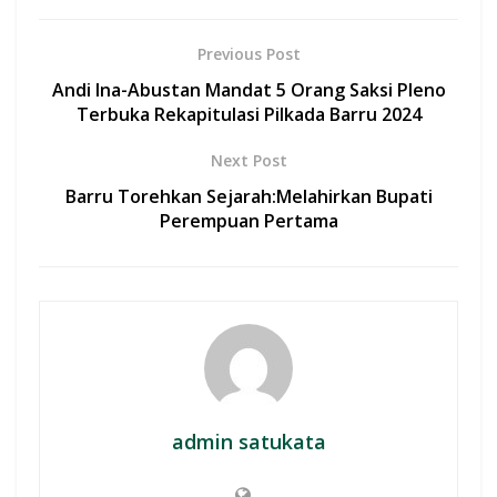
b
s
er
l
e
o
A
Previous Post
o
p
Andi Ina-Abustan Mandat 5 Orang Saksi Pleno
k
p
Terbuka Rekapitulasi Pilkada Barru 2024
Next Post
Barru Torehkan Sejarah:Melahirkan Bupati
Perempuan Pertama
admin satukata