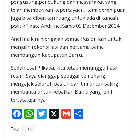
pengusung,pendukung dan masyarakat yang
telah memberikan kepercayaan, kami perempuan
juga bisa diberikan ruang untuk ada di kancah
politik,” kata Andi Ina,Kamis 05 Desember 2024.
Andi Ina kini mengajak semua Paslon lain untuk
menjalin rekonsiliasi dan bersama-sama
membangun Kabupaten Barru.
Sudah usai Pilkada, kita tetap menunggu hasil
resmi. Saya dianggap sebagai pemenang
mengajak seluruh paslon dan tim untuk saling
membantu untuk kebaikan Barru yang lebih
tertata,ujarnya.
F
W
T
X
G
S
ac
h
w
m
h
Tags:
Ina
e
at
itt
ai
ar