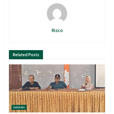
Risco
Related
Posts
DAERAH