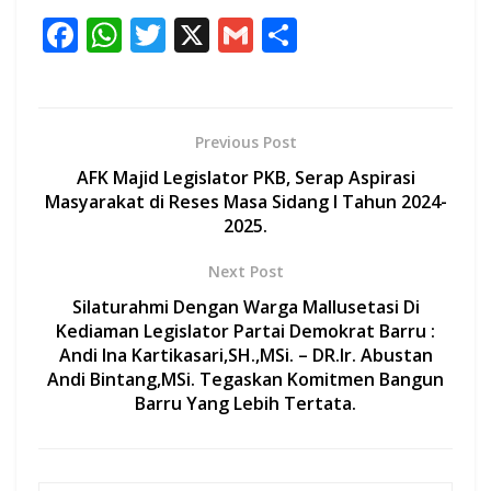
F
W
T
X
G
S
ac
h
w
m
h
e
at
itt
ai
ar
b
s
er
l
e
Previous Post
o
A
AFK Majid Legislator PKB, Serap Aspirasi
o
p
Masyarakat di Reses Masa Sidang I Tahun 2024-
2025.
k
p
Next Post
Silaturahmi Dengan Warga Mallusetasi Di
Kediaman Legislator Partai Demokrat Barru :
Andi Ina Kartikasari,SH.,MSi. – DR.Ir. Abustan
Andi Bintang,MSi. Tegaskan Komitmen Bangun
Barru Yang Lebih Tertata.