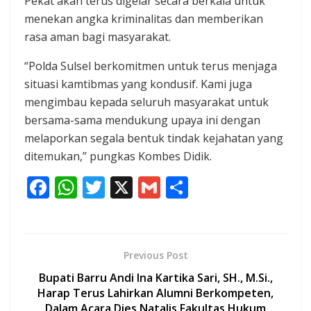
Pekat akan terus digelar secara berkala untuk
menekan angka kriminalitas dan memberikan
rasa aman bagi masyarakat.
“Polda Sulsel berkomitmen untuk terus menjaga
situasi kamtibmas yang kondusif. Kami juga
mengimbau kepada seluruh masyarakat untuk
bersama-sama mendukung upaya ini dengan
melaporkan segala bentuk tindak kejahatan yang
ditemukan,” pungkas Kombes Didik.
F
W
T
X
G
S
ac
h
w
m
h
e
at
itt
ai
ar
b
s
er
l
e
Previous Post
o
A
Bupati Barru Andi Ina Kartika Sari, SH., M.Si.,
o
p
Harap Terus Lahirkan Alumni Berkompeten,
Dalam Acara Dies Natalis Fakultas Hukum