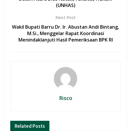
k
p
(UNHAS)
Next Post
Wakil Bupati Barru Dr. Ir. Abustan Andi Bintang,
M.Si., Menggelar Rapat Koordinasi
Menindaklanjuti Hasil Pemeriksaan BPK RI
Risco
Related
Posts