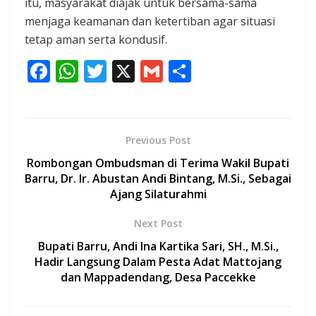
itu, masyarakat diajak untuk bersama-sama
menjaga keamanan dan ketertiban agar situasi
tetap aman serta kondusif.
F
W
T
X
G
S
ac
h
w
m
h
e
at
itt
ai
ar
b
s
er
l
e
Previous Post
o
A
Rombongan Ombudsman di Terima Wakil Bupati
o
p
Barru, Dr. Ir. Abustan Andi Bintang, M.Si., Sebagai
Ajang Silaturahmi
k
p
Next Post
Bupati Barru, Andi Ina Kartika Sari, SH., M.Si.,
Hadir Langsung Dalam Pesta Adat Mattojang
dan Mappadendang, Desa Paccekke