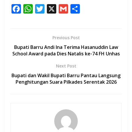
F
W
T
X
G
S
ac
h
w
m
h
e
at
itt
ai
ar
b
s
er
l
e
Previous Post
o
A
Bupati Barru Andi Ina Terima Hasanuddin Law
o
p
School Award pada Dies Natalis ke-74 FH Unhas
k
p
Next Post
Bupati dan Wakil Bupati Barru Pantau Langsung
Penghitungan Suara Pilkades Serentak 2026