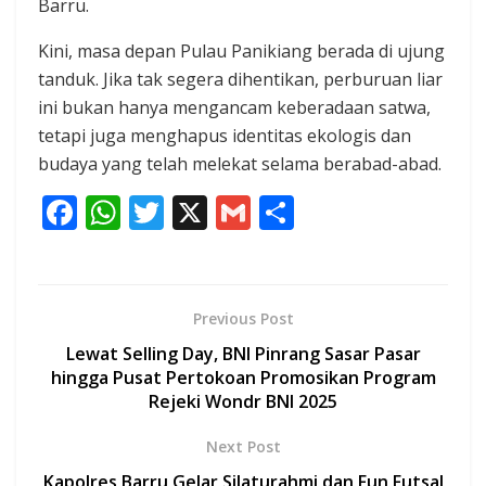
Barru.
Kini, masa depan Pulau Panikiang berada di ujung
tanduk. Jika tak segera dihentikan, perburuan liar
ini bukan hanya mengancam keberadaan satwa,
tetapi juga menghapus identitas ekologis dan
budaya yang telah melekat selama berabad-abad.
F
W
T
X
G
S
ac
h
w
m
h
e
at
itt
ai
ar
b
s
er
l
e
Previous Post
o
A
Lewat Selling Day, BNI Pinrang Sasar Pasar
o
p
hingga Pusat Pertokoan Promosikan Program
Rejeki Wondr BNI 2025
k
p
Next Post
Kapolres Barru Gelar Silaturahmi dan Fun Futsal