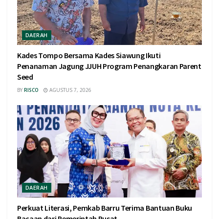
DAERAH
Kades Tompo Bersama Kades Siawung Ikuti
Penanaman Jagung JJUH Program Penangkaran Parent
Seed
BY
RISCO
AGUSTUS 7, 2026
DAERAH
Perkuat Literasi, Pemkab Barru Terima Bantuan Buku
Bacaan dari Pemerintah Pusat