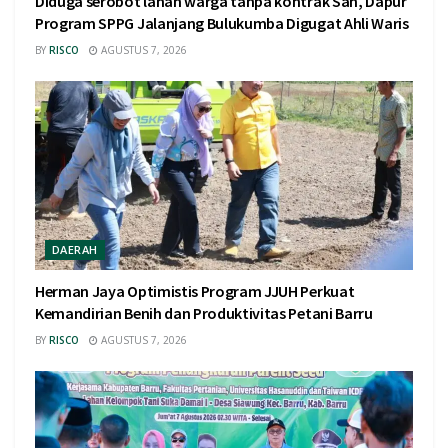
Diduga serobot lahan warga tanpa kontrak Sah, Dapur
Program SPPG Jalanjang Bulukumba Digugat Ahli Waris
BY
RISCO
AGUSTUS 7, 2026
DAERAH
Herman Jaya Optimistis Program JJUH Perkuat
Kemandirian Benih dan Produktivitas Petani Barru
BY
RISCO
AGUSTUS 7, 2026