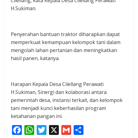
Cilellang, kata Kepala Desa Cilellang Perawati
H.Sukiman.
Penyerahan bantuan traktor diharapkan dapat
memperkuat kemampuan kelompok tani dalam
mengolah lahan pertanian dan meningkatkan
hasil panen, katanya.
Harapan Kepala Desa Cilellang Perawati
H.Sukiman, Sinergi dan kolaborasi antara
pemerintah desa, instansi terkait, dan kelompok
tani menjadi kunci keberhasilan program
ketahanan pangan ini.
F
W
T
X
G
S