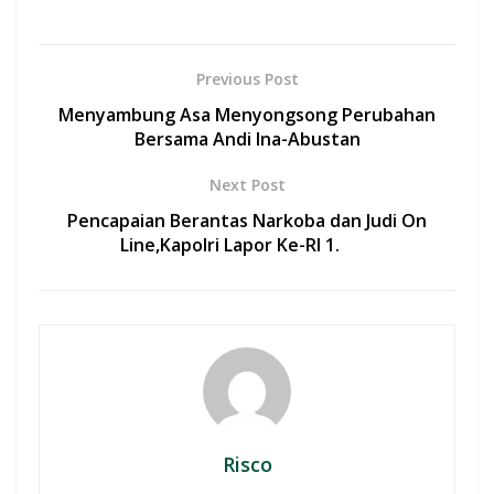
ac
h
w
m
h
e
at
itt
ai
ar
b
s
er
l
e
Previous Post
o
A
Menyambung Asa Menyongsong Perubahan
o
p
Bersama Andi Ina-Abustan
k
p
Next Post
Pencapaian Berantas Narkoba dan Judi On
Line,Kapolri Lapor Ke-RI 1.
Risco