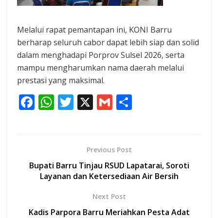
Melalui rapat pemantapan ini, KONI Barru
berharap seluruh cabor dapat lebih siap dan solid
dalam menghadapi Porprov Sulsel 2026, serta
mampu mengharumkan nama daerah melalui
prestasi yang maksimal.
F
W
T
X
G
S
ac
h
w
m
h
e
at
itt
ai
ar
b
s
er
l
e
Previous Post
o
A
Bupati Barru Tinjau RSUD Lapatarai, Soroti
o
p
Layanan dan Ketersediaan Air Bersih
k
p
Next Post
Kadis Parpora Barru Meriahkan Pesta Adat