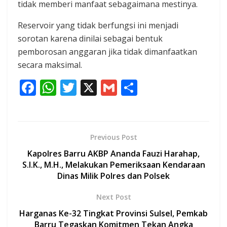
tidak memberi manfaat sebagaimana mestinya.
Reservoir yang tidak berfungsi ini menjadi
sorotan karena dinilai sebagai bentuk
pemborosan anggaran jika tidak dimanfaatkan
secara maksimal.
F
W
T
X
G
S
ac
h
w
m
h
e
at
itt
ai
ar
b
s
er
l
e
Previous Post
o
A
Kapolres Barru AKBP Ananda Fauzi Harahap,
o
p
S.I.K., M.H., Melakukan Pemeriksaan Kendaraan
Dinas Milik Polres dan Polsek
k
p
Next Post
Harganas Ke-32 Tingkat Provinsi Sulsel, Pemkab
Barru Tegaskan Komitmen Tekan Angka