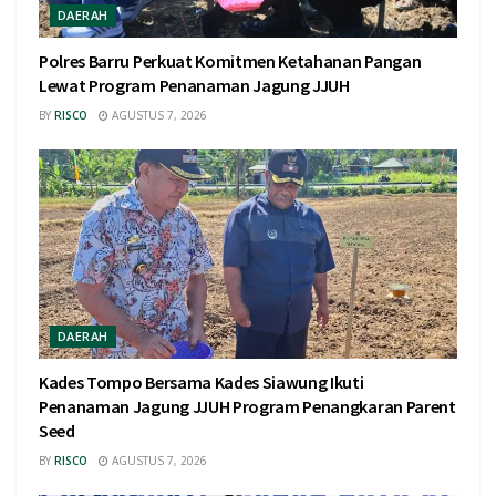
DAERAH
Polres Barru Perkuat Komitmen Ketahanan Pangan
Lewat Program Penanaman Jagung JJUH
BY
RISCO
AGUSTUS 7, 2026
DAERAH
Kades Tompo Bersama Kades Siawung Ikuti
Penanaman Jagung JJUH Program Penangkaran Parent
Seed
BY
RISCO
AGUSTUS 7, 2026