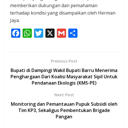
memberikan dukungan dan pemahaman
terhadap kondisi yang disampaikan oleh Herman
Jaya.
F
W
T
X
G
S
ac
h
w
m
h
e
at
itt
ai
ar
b
s
er
l
e
Previous Post
o
A
Bupati di Dampingi Wakil Bupati Barru Menerima
o
p
Penghargaan Dari Koalisi Masyarakat Sipil Untuk
Pendanaan Ekologis (KMS-PE)
k
p
Next Post
Monitoring dan Pemantauan Pupuk Subsidi oleh
Tim KP3, Sekaligus Pembentukan Brigade
Pangan