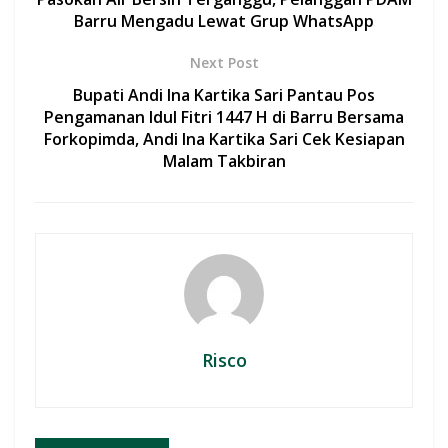
o
p
Barru Mengadu Lewat Grup WhatsApp
k
p
Next Post
Bupati Andi Ina Kartika Sari Pantau Pos
Pengamanan Idul Fitri 1447 H di Barru Bersama
Forkopimda, Andi Ina Kartika Sari Cek Kesiapan
Malam Takbiran
Risco