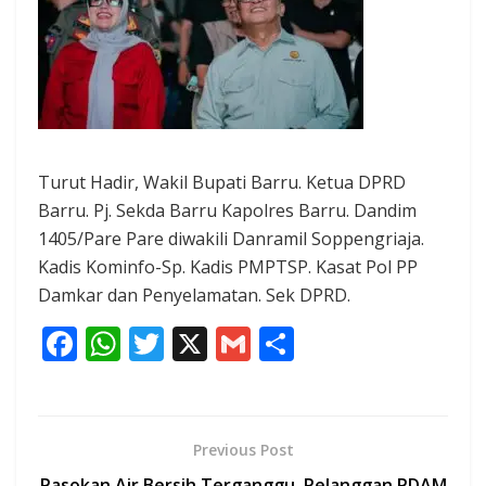
Turut Hadir, Wakil Bupati Barru. Ketua DPRD
Barru. Pj. Sekda Barru Kapolres Barru. Dandim
1405/Pare Pare diwakili Danramil Soppengriaja.
Kadis Kominfo-Sp. Kadis PMPTSP. Kasat Pol PP
Damkar dan Penyelamatan. Sek DPRD.
F
W
T
X
G
S
ac
h
w
m
h
e
at
itt
ai
ar
b
s
er
l
e
Previous Post
o
A
Pasokan Air Bersih Terganggu, Pelanggan PDAM